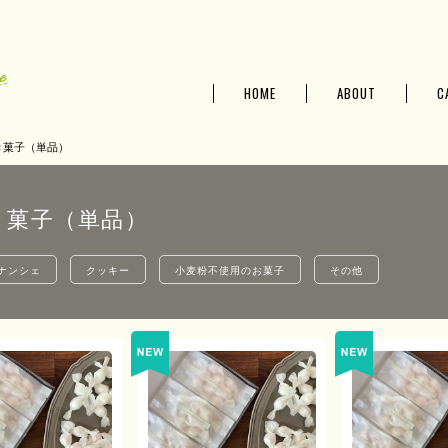
HOME
ABOUT
C
き菓子（単品）
き菓子（単品）
ナンシェ
クッキー
小麦粉不使用のお菓子
その他