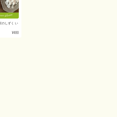
実のしずく い
¥480